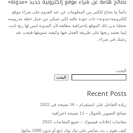
نصائح هامة عن شراء موقع إلكترونية جديد «مدونة»
دائمآ ما نحتاج للكثير من المعلومات عن عند القدوم على شراء موقع
إلكترونية«مدونة» ذات جودة عالية لكي نتمكن من عمل خطة مدروسة
تجعلنا ندير ذلك الموقع بإحترافية مطلقة،لأن المدونة ليس لها ربح ثابت
إنما يعتمد ربحها على طريقة العمل فيها وكيفية تسويقها،فيجب عند
رغبتك في شراء...
البحث
البحث
Recent Posts
زيادة التفاعل على انستقرام – 16 نصيحة في 2022
نصائح التصوير بالجوال – 11 نصيحة احترافية
مقاسات إعلانات فيسبوك – جميع المقاسات 2022
كيف تقوم بـ بث مباشر على تيك توك (مع أو بدون 1000 متابع)