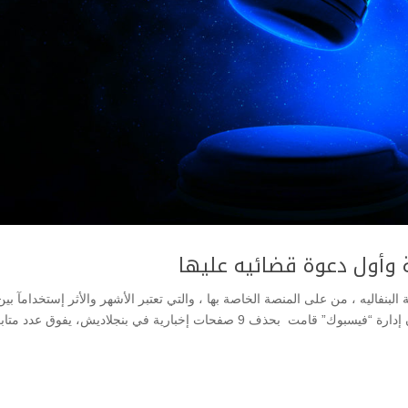
وأول دعوة قضائيه عليها
نفاليه ، من على المنصة الخاصة بها ، والتي تعتبر الأشهر والأثر إستخدامآ بين
منصات التواصل الإجتماعي . وذكر موقع عالم التقنية أن إدارة “فيسبوك” قامت بحذف 9 صفحات إخبارية في بنجلاديش، يفوق عدد