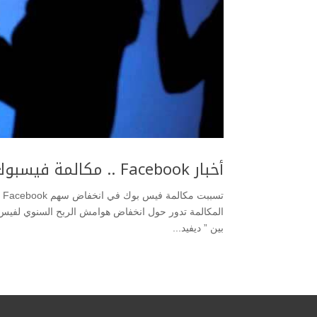
أخبار Facebook .. مكالمة فيسبوك تكلف البورصة الامريكية خسارة تاريخية
تس
المكالمة تدور حول انخفاض هوامش الربح السنوي لفيس بو
بين ” ديفيد...