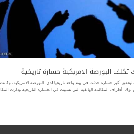
ببت مكالمة فيس بوك في انخفاض سهم Facebook ،ليحقق أكبر خسارة حدثت فى يوم واحد تاريخيا لدى البورصة الامريكية، وكانت
ك. أطراف المكالمة الهاتفية التي تسببت في الخسارة التاريخية ودارت المكا