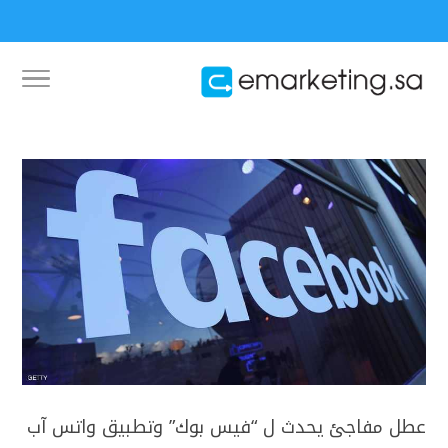
عطل مفاجئ يحدث ل “فيس بوك” وتطبيق واتس آب