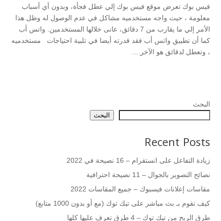
فيس بوك تعرض موقع فيس بوك إلي عطل فجأة، وبدون أي أسباب
معلومة ، حيث واجه مستخدميه مشاكل في عدم الوصول له وظل هذا
الأمر إلي ما يقارب من 7 دقائق، عانى خلالها المستخدمين. واتس أب
كما أن تطبيق واتس أب فقد قدرته أيضا في تلبية احتياجات مستخدميه
، وتعطل لدقائق هو الآخر....
البحث
البحث
Recent Posts
زيادة التفاعل على انستقرام – 16 نصيحة في 2022
نصائح التصوير بالجوال – 11 نصيحة احترافية
مقاسات إعلانات فيسبوك – جميع المقاسات 2022
كيف تقوم بـ بث مباشر على تيك توك (مع أو بدون 1000 متابع)
طرق الربح من تيك توك – 4 طرق تعرف عليها كلها