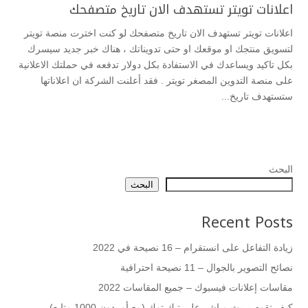
اعلانات تويتر تستهدف الان تاريخ متصفحك
اعلانات تويتر تستهدف الان تاريخ متصفحك لو كنت اخترت منصة تويتر
لتسويق منتجك او موقعك او حتى تدويناتك ، هناك خبر جديد سيسرك
بكل تاكيد ويساعدك في الاستفادة بكل دولار تدفعه في حملتك الاعلانية
على منصة التدوين المصغر تويتر . فقد أعلنت الشركة ان اعلاناتها
ستستهدف تاريخ...
البحث
البحث
Recent Posts
زيادة التفاعل على انستقرام – 16 نصيحة في 2022
نصائح التصوير بالجوال – 11 نصيحة احترافية
مقاسات إعلانات فيسبوك – جميع المقاسات 2022
كيف تقوم بـ بث مباشر على تيك توك (مع أو بدون 1000 متابع)