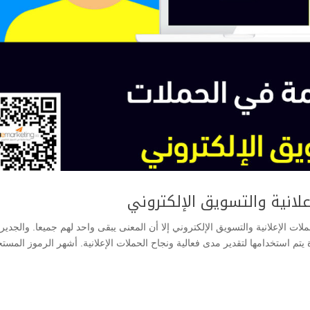
لانية والتسويق الإلكتروني
الإعلانية والتسويق الإلكتروني إلا أن المعنى يبقى واحد لهم جميعا. والجدير
يتم استخدامها لتقدير مدى فعالية ونجاح الحملات الإعلانية. أشهر الرموز المست