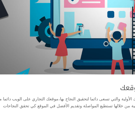
وقعك
ولية والتي تسعى دائما لتحقيق النجاح بها،موقعك التجاري على الويب دائما ما
بية من خلالها تستطيع المواصلة وتقديم الأفضل في الموقع كي تحقق النجاحات