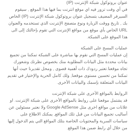
عنوان بروتوكول شبكة الإنترنت (IP)
في أي وقت تزور فيه اي موقع انترنت بما فيها هذا الموقع , سيقوم
السيرفر المضيف بتسجيل عنوان بروتوكول شبكة الإنترنت (IP) الخاص
بك , تاريخ ووقت الزيارة ونوع متصفح الإنترنت الذي تستخدمه والعنوان
URL الخاص بأي موقع من مواقع الإنترنت التي تقوم بإحالتك إلى الى
هذا الموقع على الشبكة.
عمليات المسح على الشبكة
إن عمليات المسح التي نقوم بها مباشرة على الشبكة تمكننا من تجميع
بيانات محددة مثل البيانات المطلوبة منك بخصوص نظرتك وشعورك
تجاه موقعنا.تعتبر ردودك ذات أهمية قصوى , ومحل تقديرنا حيث أنها
تمكننا من تحسين مستوى موقعنا, ولك كامل الحرية والإختيار في تقديم
البيانات المتعلقة بإسمك والبيانات الأخرى.
الروابط بالمواقع الأخرى على شبكة الإنترنت
قد يشتمل موقعنا على روابط بالمواقع الأخرى على شبكة الإنترنت. او
علانات من مواقع اخرى مثل Google AdSense ولا نعتبر مسئولين عن
أساليب تجميع البيانات من قبل تلك المواقع, يمكنك الاطلاع على
سياسات السرية والمحتويات الخاصة بتلك المواقع التي يتم الدخول إليها
من خلال أي رابط ضمن هذا الموقع.