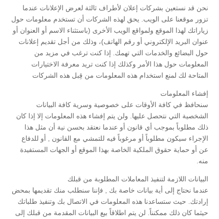
نحن قد نستعين بشركات إعلان لأطراف ثالثة لعرض الإعلانات عندما
تزور موقعنا على الويب. يحق لهذه الشركات أن تستخدم معلومات حول
زياراتك لهذا الموقع ولمواقع الويب الأخرى (باستثناء الاسم أو العنوان أو
عنوان البريد الإلكتروني أو رقم الهاتف)، وذلك من أجل تقديم إعلانات
حول البضائع والخدمات التي تهمك. إذا كنت ترغب في مزيد من
المعلومات حول هذا الأمر وكذلك إذا كنت تريد معرفة الاختيارات
المتاحة لك لمنع استخدام هذه المعلومات من قِبل هذه الشركات
إفشاء المعلومات
سنحافظ في كافة الأوقات على خصوصية وسرية كافة البيانات
الشخصية التي نتحصل عليها. ولن يتم إفشاء هذه المعلومات إلا إذا كان
ذلك مطلوباً بموجب أي قانون أو عندما نعتقد بحسن نية أن مثل هذا
الإجراء سيكون مطلوباً أو مرغوباً فيه للتمشي مع القانون , أو للدفاع
عن أو حماية حقوق الملكية الخاصة بهذا الموقع أو الجهات المستفيدة
منه.
البيانات اللازمة لتنفيذ المعاملات المطلوبة من قبلك
عندما نحتاج إلى أية بيانات خاصة بك , فإننا سنطلب منك تقديمها بمحض
إرادتك. حيث ستساعدنا هذه المعلومات في الاتصال بك وتنفيذ طلباتك
حيثما كان ذلك ممكنناً. لن يتم اطلاقاً بيع البيانات المقدمة من قبلك إلى