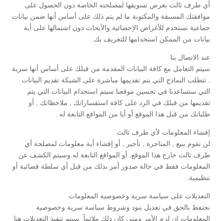
أي طرف ثالث بغرض تسويقها لمصلحته الخاصة دون الحصول على
موافقتك المسبقة والمكتوبة ما لم يتم ذلك على أساس أنها ضمن بيانات
جماعية تستخدم للأغراض الإحصائية والأبحاث دون اشتمالها على أية
بيانات من الممكن استخدامها للتعريف بك.
عند الاتصال بنا
سيتم التعامل مع كافة البيانات المقدمة من قبلك على أساس أنها سرية
. تتطلب النماذج التي يتم تقديمها مباشرة على الشبكة تقديم البيانات
التي ستساعدنا في تحسين موقعنا.سيتم استخدام البيانات التي يتم
تقديمها من قبلك في الرد على كافة استفساراتك , ملاحظاتك , أو
طلباتك من قبل هذا الموقع أو أيا من المواقع التابعة له .
إفشاء المعلومات لأي طرف ثالث
لن نقوم ببيع , المتاجرة , تأجير , أو إفشاء أية معلومات لمصلحة أي
طرف ثالث خارج هذا الموقع, أو المواقع التابعة له.وسيتم الكشف عن
المعلومات فقط في حالة صدور أمر بذلك من قبل أي سلطة قضائية أو
تنظيمية.
التعديلات على سياسة سرية وخصوصية المعلومات
نحتفظ بالحق في تعديل بنود وشروط سياسة سرية وخصوصية
المعلومات إن لزم الأمر ومتى كان ذلك ملائماً. سيتم تنفيذ التعديلات هنا