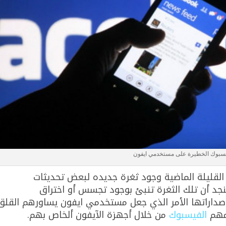
يسبوك الخطيرة على مستخدمي ايفون
لقليلة الماضية وجود ثغرة جديده لبعض تحديثات
جد أن تلك الثغرة تنبئ بوجود تجسس أو اختراق
داراتها الأمر الذي جعل مستخدمي ايفون يساورهم القلق
امهم
الفيسبوك
من خلال أجهزة الآيفون ألخاص بهم.