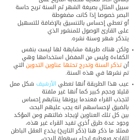
سبيل المثال بصيغة الشهر ثم السنة تريح حاسة
البصر خصوصا إذا كانت مضغوطة
أو تعطي إحساس بالتنسيق بالإضافة للتسهيل
على القارئ الوصول للمنشور الذي
يتذكر شهر وسنة نشره.
ولكن هناك طريقة مشابهة لها ليست بنفس
الكفاءة وليس من المفضل استخدامها وهي
أن
تذكر السنة وتدرج تحتها عناوين التدوين
التي
تم نشرها في هذه السنة.
عيب هذا الطريقة أنها تعطي
الأرشيف
شكل ممل
قليلا وحجم كبير كما أنها غير ملفتة
لتجذب القراء فعندما يرونها ينتابهم إحساس
بالضيق لإحساسهم انه يجب عليهم البحث
بين كل تلك العناوين لإيجاد ضالتهم ومن المؤكد
وجود عدة طرق أخري تفيد القراء غير هذه،
فمثلا ما ذكر هنا (ذكر التاريخ) يخدع العقل الباطن
للقارئ ويعطيه إيحاء بسهولة البحث،