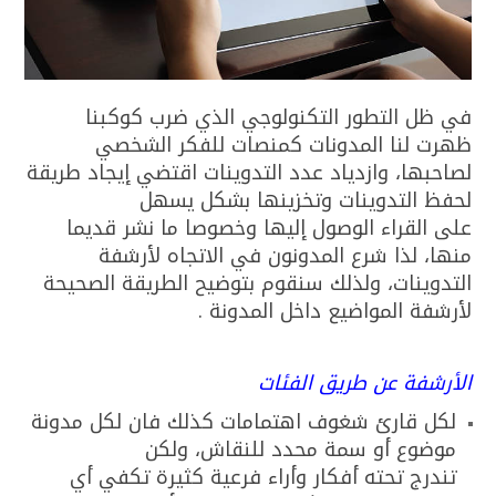
في ظل التطور التكنولوجي الذي ضرب كوكبنا
ظهرت لنا المدونات كمنصات للفكر الشخصي
لصاحبها، وازدياد عدد التدوينات اقتضي إيجاد طريقة
لحفظ التدوينات وتخزينها بشكل يسهل
على القراء الوصول إليها وخصوصا ما نشر قديما
منها، لذا شرع المدونون في الاتجاه لأرشفة
التدوينات، ولذلك سنقوم بتوضيح الطريقة الصحيحة
لأرشفة المواضيع داخل المدونة .
الأرشفة عن طريق الفئات
لكل قارئ شغوف اهتمامات كذلك فان لكل مدونة
موضوع أو سمة محدد للنقاش، ولكن
تندرج تحته أفكار وأراء فرعية كثيرة تكفي أي