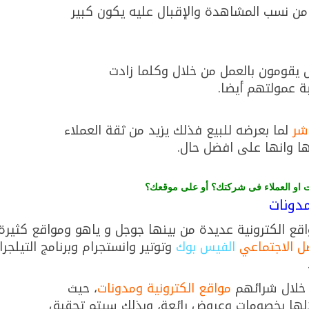
من نسب المشاهدة والإقبال عليه يكون كبير
 يقومون بالعمل من خلال وكلما زادت
ة عمولتهم أيضا.
اشر
لما بعرضه للبيع فذلك يزيد من ثقة العملاء
ا وانها على افضل حال.
ات او العملاء فى شركتك؟ أو على موقعك؟
مدونات
قع الكترونية عديدة من بينها جوجل و ياهو ومواقع كثيرة
ل الاجتماعي
الفيس بوك
وتوتير وانستجرام وبرنامج التيلجرا
 خلال شرائهم
مواقع الكترونية ومدونات
، حيث
لها بخصومات وعروض رائعة، وبذلك سيتم تحقيق