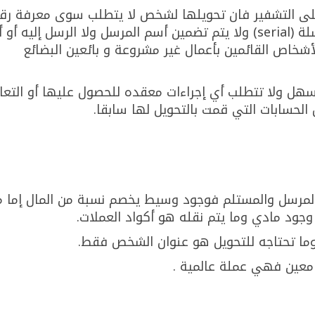
على التشفير فان تحويلها لشخص لا يتطلب سوى معرفة رق
محفظته كما يتم تخزينها بأرقام متسلسلة (serial) ولا يتم تضمين أسم المرسل ولا الرسل إليه أ
أشخاص القائمين بأعمال غير مشروعة و بائعين البضائع
سهل ولا تتطلب أي إجراءات معقده للحصول عليها أو التعا
الحسابات التي قمت بالتحويل لها سابقا.
المرسل والمستلم فوجود وسيط يخصم نسبة من المال إما م
ود مادي وما يتم نقله هو أكواد العملات.
ما تحتاجه للتحويل هو عنوان الشخص فقط.
معين فهي عملة عالمية .