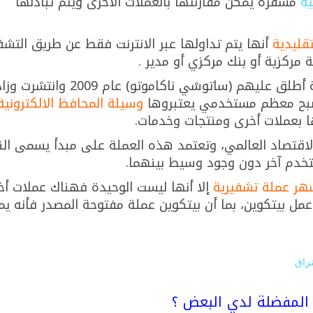
ية
مشفرة يمكن مقارنتها بالعملات الأخرى ويتم تبادلها
تقليدية
أنها يتم تداولها عبر الانترنت فقط عن طريق التشف
مركزية أو بنك مركزي أو مدير .
قام باختراع البيتكوين شخص أو مجموعة أطلق عليهم (ساتوشي ناكاموتو) عام 2009 وانتشرت
وسيلة المحافظ الالكترونية
ا بعملات أخرى ومنتجات وخدمات.
لاقتصاد العالمي، وتعتمد هذه العملة على مبدأ يسمى الن
ستخدم آخر دون وجود وسيط بينهما.
هر عملة تشفيرية
إلا أنها ليست الوحيدة فهناك عملات أخ
مل بيتكوين، بما أن بيتكوين عملة مفتوحة المصدر فأنه ي
تراق
 المفضلة لدي البعض ؟