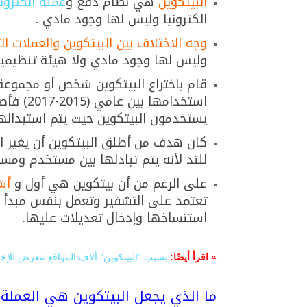
البيتكوين
هي نظام دفع و
عملة الكترون
الكترونيا وليس لها وجود مادي .
وجه الاختلاف بين البيتكوين والعملات ال
وليس لها وجود مادي ولا هيئة تنظيمية 
استخدامها بين عامي (2015-2017) فأصبح معظم مستخدمي يعتبروها
يستخدمون البيتكوين حيث يتم استبداله
كان هدف من أطلق البيتكوين أن يغير ا
للند لأنه يتم تبادلها بين مستخدم وم
على الرغم من أن بيتكوين هي أول و
أش
تعتمد على التشفير وتعمل بنفس مبدأ ع
استنساخها وإدخال تعديلات عليها.
» اقرأ أيضًا:
بسبب “البيتكوين” ألاف المواقع تتعرض للإخ
ما الذي يجعل البيتكوين هي العملة