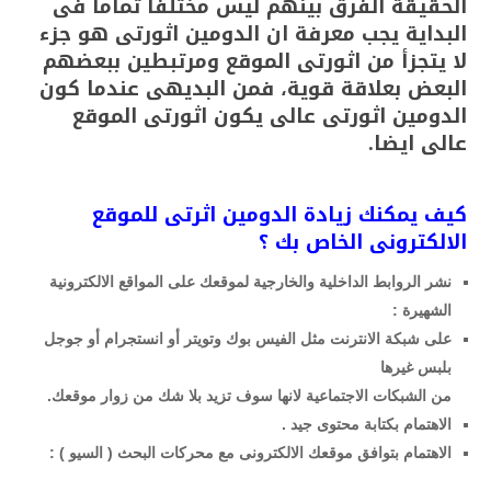
الحقيقة الفرق بينهم ليس مختلفا تماما فى
البداية يجب معرفة ان الدومين اثورتى هو جزء
لا يتجزأ من اثورتى الموقع ومرتبطين ببعضهم
البعض بعلاقة قوية، فمن البديهى عندما كون
الدومين اثورتى عالى يكون اثورتى الموقع
عالى ايضا.
كيف يمكنك زيادة الدومين اثرتى للموقع
الالكترونى الخاص بك ؟
نشر الروابط الداخلية والخارجية لموقعك على المواقع الالكترونية
الشهيرة :
على شبكة الانترنت مثل الفيس بوك وتويتر أو انستجرام أو جوجل
بلبس غيرها
من الشبكات الاجتماعية لانها سوف تزيد بلا شك من زوار موقعك.
الاهتمام بكتابة محتوى جيد .
الاهتمام بتوافق موقعك الالكترونى مع محركات البحث ( السيو ) :