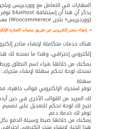
المهارات في التعامل مع ووردبريس وبلجن oocommerece
يذكر أن 
(ووردبريس+ بلجن Woocommerece) معد بشكل آلي عند الاشتراك بها.
إنشاء متجر إلكتروني عن طريق منصات التجارة الإلكت
هناك خدمات متكاملة لإنشاء متاجر إلكترون
إلكتروني إحترافي، وهذا ما تمنحه لك هذ
يمكنك من خلالها شراء اسم النطاق وربط
تمنحك لوحة تحكم سهلة لإنشاء متجرك، و
سهلة.
توفر لمتجرك الإلكتروني قوالب جاهزة، فه
لك المزيد من القوالب الأخرى في حين أردت
تتيح لك لوحة تحكم للتعديل على تصميم م
توفر لك خدمة دعم.
يمكنك من خلالها ضبط وسيلة الدفع بكل
هذا الخيار لإنشاء متجر إلكتروني إحتراف