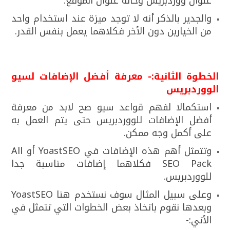
عنوان ووردبريس وخانة عنوان الموقع.
والجدير بالذكر أنه لا توجد ميزة عند استخدام واحد
من الخيارين دون الأخر فكلاهما يعمل بنفس القدر.
الخطوة الثانية:- معرفة أفضل الإضافات لسيو
الووردبريس
استكمالا لفهم قواعد سيو صح لابد من معرفة
أفضل الإضافات للووردبريس حتى يتم العمل به
على أكمل وجه ممكن.
وتتمثل أهم هذه الإضافات في YoastSEO أو All
SEO Pack فكلاهما إضافات مناسبة جدا
للووردبريس.
وعلى سبيل المثال سوف نستخدم هنا YoastSEO
وبعدها نقوم باتخاذ بعض الخطوات التي تتمثل في
الأتي:-