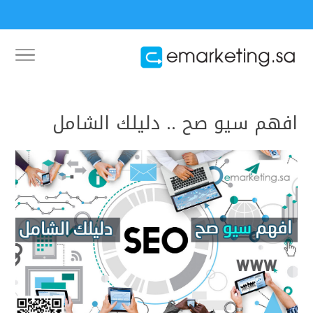
افهم سيو صح .. دليلك الشامل