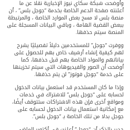
وأوضحت شبكة سكاي نيوز الإخبارية نقلا عن ما
أعلنته صفحة الدعم الخاصة بخدمة “جوجل بلس” ، أن
منصة بلس لا مسح بعض الموارد الخاصة ، والمرتبطة
ببعض القضية الهامة ، وباقي البيانات المسجلة على
المنصة سيتم حذفها.
ووفرت “جوجل” للمستخدمين دليلاً تفصيليًا يشرح
لهم كيفية إنشاء أرشيف خاص بهم للحصول على
بياناتهم والمواد الخاصة بهم قبل حذفها، كما
أوضحت أن الصور والفيديوهات التي سيتم تخزينها
على خدمة “جوجل فوتوز” لن يتم حذفها.
وإذا ما كان المستخدم قد استعمل بيانات الدخول
لحسابه على “جوجل بلس” للاشتراك في خدمات
ومواقع أخرى فإن هذه الاشتراكات ستتوقف أيضًا،
مع إمكانية استعمال بيانات الدخول لحسابه على
جوجل بدلا من تلك الخاصة بـ “جوجل بلس”.
جدير بالذكر أن “جوجل” أعلنت في أكتوبر الماضي