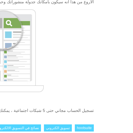
الاروع من هذا انه سيكون بامكانك جدولة منشوراتك وحملا
تسجيل الحساب مجاني حتى 5 شبكات اجتماعية ، يمكنك تمديدها لو رغبت مقابل اشتراك شهري متدرج .
hootsuite
تسويق الكتروني
نصائح في التسويق الالكترو