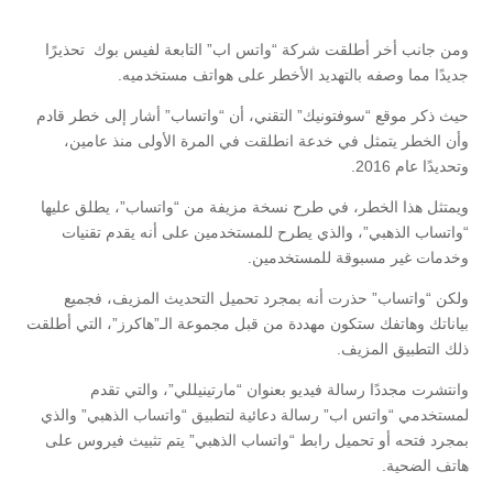
ومن جانب أخر أطلقت شركة “واتس اب” التابعة لفيس بوك تحذيرًا
جديدًا مما وصفه بالتهديد الأخطر على هواتف مستخدميه.
حيث ذكر موقع “سوفتونيك” التقني، أن “واتساب” أشار إلى خطر قادم
وأن الخطر يتمثل في خدعة انطلقت في المرة الأولى منذ عامين،
وتحديدًا عام 2016.
ويمتثل هذا الخطر، في طرح نسخة مزيفة من “واتساب”، يطلق عليها
“واتساب الذهبي”، والذي يطرح للمستخدمين على أنه يقدم تقنيات
وخدمات غير مسبوقة للمستخدمين.
ولكن “واتساب” حذرت أنه بمجرد تحميل التحديث المزيف، فجميع
بياناتك وهاتفك ستكون مهددة من قبل مجموعة الـ”هاكرز”، التي أطلقت
ذلك التطبيق المزيف.
وانتشرت مجددًا رسالة فيديو بعنوان “مارتينيللي”، والتي تقدم
لمستخدمي “واتس اب” رسالة دعائية لتطبيق “واتساب الذهبي” والذي
بمجرد فتحه أو تحميل رابط “واتساب الذهبي” يتم تثبيث فيروس على
هاتف الضحية.