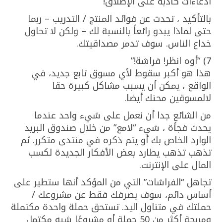
ادعاءات كاذبة على الإطلاق!
بالتأكيد ، تحدث عن فوائد المنتج / التدريب – ربما
حتى لماذا يبدو رائعاً بالنسبة لك – ولكن لا تحاول
خداع الناس. سوف تدمر مصداقيتك.
7) “أوه انظر! فراشة!”
هذا هو أكبر سقوط لأي مسوق تابع جديد، في
الواقع ، يمكن أن يسبب مشاكل كبيرة حقا
لالمسوقين محنك أيضا.
من الشائع جدا أن نعمل على شيء واحد عندما
يحدث فجأة ، شيء “لامع” من خلال صندوق البريد
الوارد الخاص بك أو يتم ذكره في منتدى متكرر. ثم
تذهب تذهب يطارد بعض الأفكار الجديدة لكسب
المال على الإنترنت.
تجاهل “الفراشات” التي من المؤكد أنها ستطير على
أساس دائم، سوف يصرفك فقط عن مشروعك /
حملتك في متناول اليد. تستحق حملة واحدة مكتملة
ومربحة أكثر من 50 حملة أو مشروعًا شبه مكتمل