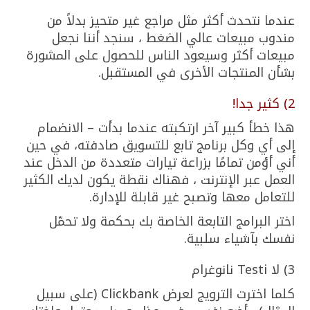
عندما نتحدث أكثر مثل مراجع غير متحيز بدلاً من
مندوب مبيعات عالي الضغط ، سنجد أننا نجعل
مبيعات أكثر وسيعود الناس للحصول على المشورة
بشأن المنتجات الأخرى في المستقبل.
2) كثير جدا!
هذا خطأ كبير آخر ارتكبته عندما بدأت – الانضمام
إلى أي وكل برنامج تابع للتسويق صادفته، في حين
أني أؤمن تمامًا بزراعة تيارات متعددة من الدخل عند
العمل عبر الإنترنت ، فهناك نقطة يكون لديك الكثير
للتعامل معها وتصبح غير قابلة للإدارة.
اختر البرامج التابعة الخاصة بك بحكمة ولا تحمّل
نفسك بآشياء سلبية.
3) لا Testi نانوغرام
كلما اخترت الترويج لعرض Clickbank (على سبيل