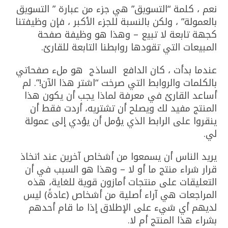
نعم ، كلمة “التسويق” هي جزء من عبارة ” التسويق
بالعمولة” ، ولكن بالنسبة للجزء الأكبر ، فإن وظيفتنا
كجهة تابعة لا تبيع – وهذا هو وظيفة صفحة
المبيعات التي تقودها روابطنا التابعة للقارئ.
عندما بدأت ، كان الدافع الساذج هو ملء صفحاتي
بالكلمات والروابط التي صرخت “اشتر هذا الآن!”. لم
أساعد القارئ في معرفة لماذا يجب أن يكون هذا
المنتج مفيد لك ويصلح أن تشتريه، أردت فقط أن
ينقروا على الرابط الذي يؤمل أن يؤدي إلى عمولة
لي.
يريد الناس أن يسمعوا من أشخاص آخرين عند اتخاذ
قرار شراء منتج ما أو لا – وهذا هو السبب في أن
التعليقات على منتجات أمازون قوية للغاية، هذه
المراجعات هي آراء أصلية من أشخاص (عادةً) ليس
لديهم أي شيء على الإطلاق إذا ما قام أحدهم
بشراء هذا المنتج أم لا.