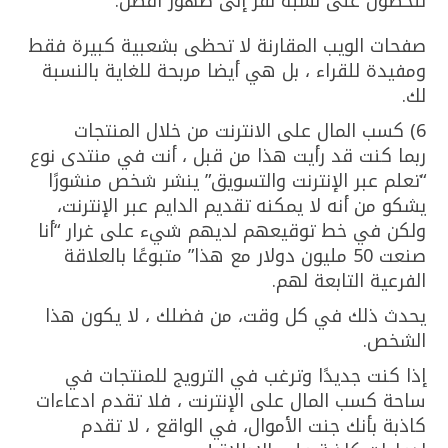
للحصول على نسبة نقر إلى ظهور أفضل.
صفحات الويب المقارنة لا تحظى بشعبية كبيرة فقط
ومفيدة للقراء ، بل هي أيضا مربحة للغاية بالنسبة
لك.
6) كسب المال على الانترنت من خلال المنتجات
ربما كنت قد رأيت هذا من قبل ، أنت في منتدى نوع
“تعلم عبر الإنترنت والتسويق” ينشر شخص منشورًا
يشكو من أنه لا يمكنه تقديم الدايم عبر الإنترنت،
ولكن في خط توقيعهم لديهم شيء على غرار “أنا
صنعت 50 مليون دولار مع هذا” متبوعًا بالعلاقة
الفرعية التابعة لهم.
يحدث ذلك في كل وقت، من فضلك ، لا يكون هذا
الشخص.
إذا كنت جديدًا وترغب في الترويج للمنتجات في
ساحة كسب المال على الإنترنت ، فلا تقدم ادعاءات
كاذبة بأنك جنت الأموال، في الواقع ، لا تقدم