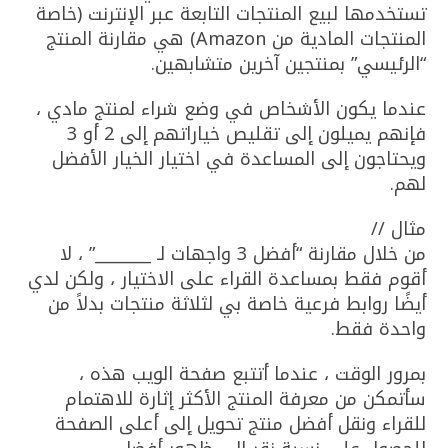
تستخدمها لبيع المنتجات التابعة عبر الإنترنت (خاصة
المنتجات المادية من Amazon) هي مقارنة المنتج
“الرئيسي” بمنتجين آخرين متشابهين.
عندما يكون الأشخاص في وضع شراء لمنتج مادي ،
فإنهم يميلون إلى تقليص خياراتهم إلى 2 أو 3
ويحتاجون إلى المساعدة في اختيار الخيار الأفضل
لهم.
مثال //
من خلال مقارنة “أفضل 3 واجهات لـ _______” ، لا
أقوم فقط بمساعدة القراء على الاختيار ، ولكن لدي
أيضًا روابط فرعية خاصة بي لثلاثة منتجات بدلاً من
واحدة فقط.
بمرور الوقت ، عندما أتتبع صفحة الويب هذه ،
سأتمكن من معرفة المنتج الأكثر إثارة للاهتمام
للقراء ونقل أفضل منتج تحويل إلى أعلى الصفحة