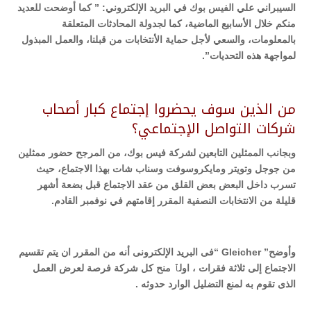
السيبراني علي الفيس بوك في البريد الإلكتروني: ” كما أوضحت للعديد
منكم خلال الأسابيع الماضية، كما لجدولة المحادثات المتعلقة
بالمعلومات، والسعي لأجل حماية الأنتخابات من قبلنا، والعمل المبذول
لمواجهة هذه التحديات”.
من الذين سوف يحضروا إجتماع كبار أصحاب
شركات التواصل الإجتماعي؟
وبجانب الممثلين التابعين لشركة فيس بوك، من المرجح حضور ممثلين
من جوجل وتويتر ومايكروسوفت وسناب شات بهذا الاجتماع، حيث
تسرب داخل البعض بعض القلق من عقد الاجتماع قبل بضعة أشهر
قليلة من الانتخابات النصفية المقرر إقامتهم في نوفمبر القادم.
وأوضح” Gleicher “فى البريد الإلكترونى أنه من المقرر ان يتم تقسيم
الاجتماع إلى ثلاثة فقرات ، اولٱ منح كل شركة فرصة لعرض العمل
الذى تقوم به لمنع التضليل الوارد حدوثه .