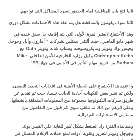
ثانيا فتح باب المناقشة امام الحضور لسرد المشاكل التي تواجهم.
ثالثا سوف يقومون بالمناقشة هل يتم عقد هذه الأجتماعات بشكل دوري
.
وهذا الأجتماع لايعتبر المرة الأولى التي يتم إقامته بل سبق عقده في
شهر مايو الماضي، حيث ألتقي ممثلين لشركات ” أمازون وأبل وجوجل
وفيس بوك وتويتر ومايكروسوفت وسناب شات وتويتر Oath مع
Christopher Krebs وكيل وزارة الخارجية للأمن الداخلي، Mike
Burham من فريق مهام التأثير في الأجنبي في جهازFBI”.
و اعتمد هذا الاجتماع على الخطة الأمنية فى انتخابات التجديد النصفى،
ولكن تم نشر بعض التكهنات أحادية الجانب نسبيا، حيث تم تقديم عن
طريق شركات التكنولوجيا مجموعة من المعلومات المتعلقة بأنشطتها،
وعلي الرغم من ذلك لم تتلقي سوى كم قليل من التفاصيل من
مسئولى الاستخبارات الفيدرالية.
ومنذ هذه الفترة زاد الضغط بشكل كبير للغاية علي الفيس بوك،
وجوجل وتويتر لتعزيز وتقوية أدوات لمنع حملات الإعلام المضلل في