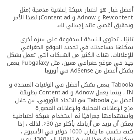
أفضل خيار هو اختيار شبكة إعلانية مدمجة (مثل
Revcontent و Adnow و Content.ad) لهذا الأمر
وتحقيق أقصى عائد إجمالي لك.
ثانيًا ، تحتوي النسخة المدفوعة على ميزة أخرى
يمكنها مساعدتك في تحديد الموقع الجغرافي
للإعلانات، هناك الكثير من الشبكات التي تعمل بشكل
جيد في موقع جغرافي معين، مثل Pubgalaxy يعمل
بشكل أفضل من AdSense في أوروبا.
Taboola يعمل بشكل أفضل في الولايات المتحدة و
IN ، بينما يعمل Adnow و Content.ad بطريقة
أفضل من Taboola هو الاتحاد الأوروبي، من خلال
مزج الإعلانات المحلية والإعلانات المصورة
واستهدافها جغرافيًا ثم استخدام شبكة احتياطية
يمكن أن يزيد من أرباحك بأكثر من 30٪. لذلك ، إذا
كنت تكسب ما يقارب 1000 دولار في الأسبوع ،
يمكنك زيادة هذا المبلغ تلقائيًا إلى 1300 دولار