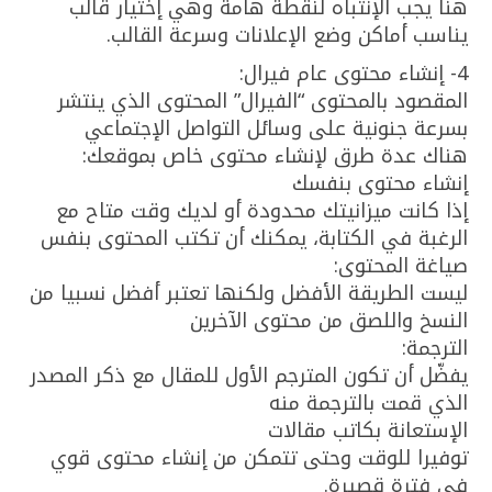
هنا يجب الإنتباه لنقطة هامة وهي إختيار قالب
يناسب أماكن وضع الإعلانات وسرعة القالب.
4- إنشاء محتوى عام فيرال:
المقصود بالمحتوى “الفيرال” المحتوى الذي ينتشر
بسرعة جنونية على وسائل التواصل الإجتماعي
هناك عدة طرق لإنشاء محتوى خاص بموقعك:
إنشاء محتوى بنفسك
إذا كانت ميزانيتك محدودة أو لديك وقت متاح مع
الرغبة في الكتابة، يمكنك أن تكتب المحتوى بنفس
صياغة المحتوى:
ليست الطريقة الأفضل ولكنها تعتبر أفضل نسبيا من
النسخ واللصق من محتوى الآخرين
الترجمة:
يفضّل أن تكون المترجم الأول للمقال مع ذكر المصدر
الذي قمت بالترجمة منه
الإستعانة بكاتب مقالات
توفيرا للوقت وحتى تتمكن من إنشاء محتوى قوي
في فترة قصيرة.