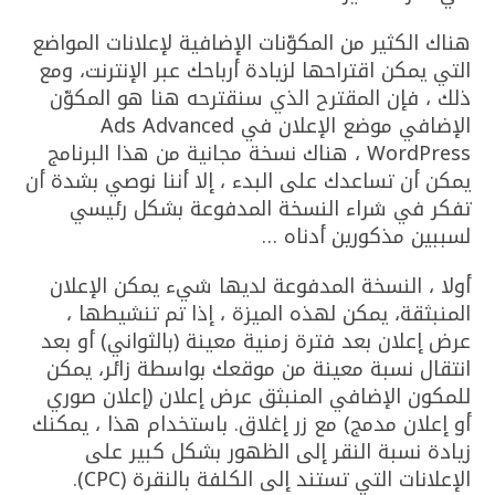
هناك الكثير من المكوّنات الإضافية لإعلانات المواضع
التي يمكن اقتراحها لزيادة أرباحك عبر الإنترنت، ومع
ذلك ، فإن المقترح الذي سنقترحه هنا هو المكوّن
الإضافي موضع الإعلان في Ads Advanced
WordPress ، هناك نسخة مجانية من هذا البرنامج
يمكن أن تساعدك على البدء ، إلا أننا نوصي بشدة أن
تفكر في شراء النسخة المدفوعة بشكل رئيسي
لسببين مذكورين أدناه …
أولا ، النسخة المدفوعة لديها شيء يمكن الإعلان
المنبثقة، يمكن لهذه الميزة ، إذا تم تنشيطها ،
عرض إعلان بعد فترة زمنية معينة (بالثواني) أو بعد
انتقال نسبة معينة من موقعك بواسطة زائر، يمكن
للمكون الإضافي المنبثق عرض إعلان (إعلان صوري
أو إعلان مدمج) مع زر إغلاق. باستخدام هذا ، يمكنك
زيادة نسبة النقر إلى الظهور بشكل كبير على
الإعلانات التي تستند إلى الكلفة بالنقرة (CPC).