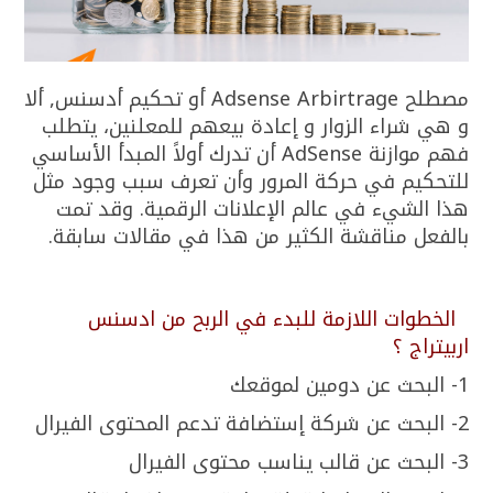
مصطلح Adsense Arbirtrage أو تحكيم أدسنس, ألا
و هي شراء الزوار و إعادة بيعهم للمعلنين، يتطلب
فهم موازنة AdSense أن تدرك أولاً المبدأ الأساسي
للتحكيم في حركة المرور وأن تعرف سبب وجود مثل
هذا الشيء في عالم الإعلانات الرقمية. وقد تمت
بالفعل مناقشة الكثير من هذا في مقالات سابقة.
الخطوات اللازمة للبدء في الربح من ادسنس
اربيتراج ؟
1- البحث عن دومين لموقعك
2- البحث عن شركة إستضافة تدعم المحتوى الفيرال
3- البحث عن قالب يناسب محتوى الفيرال