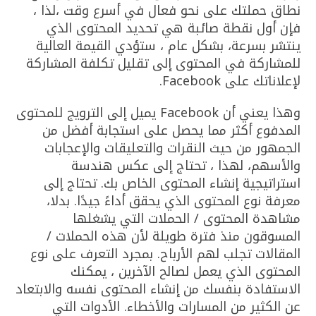
نطاق حملتك على نحو فعال في أسرع وقت ،لذا ،
فإن أول نقطة صائبة هي تحديد المحتوى الذي
ينتشر بسرعة، بشكل عام ، ستؤدي القيمة العالية
للمشاركة في المحتوى إلى تقليل تكلفة المشاركة
لإعلاناتك على Facebook.
وهذا يعني أن Facebook يميل إلى الترويج للمحتوى
المدفوع أكثر مما يحصل على استجابة أفضل من
الجمهور من حيث النقرات والتعليقات والإعجابات
والأسهم، لهذا ، تحتاج إلى عكس هندسة
استراتيجية إنشاء المحتوى الخاص بك. تحتاج إلى
معرفة نوع المحتوى الذي يحقق أداءً جيدًا. بدلا،
مشاهدة المحتوى / الحملات التي يشغلها
المسوقون منذ فترة طويلة لأن هذه الحملات /
المقالات تجلب لهم الأرباح. بمجرد التعرف على نوع
المحتوى الذي يعمل لصالح الآخرين ، يمكنك
الاستفادة بنفسك من إنشاء المحتوى نفسه والابتعاد
عن الكثير من المسارات والأخطاء. الأدوات التي