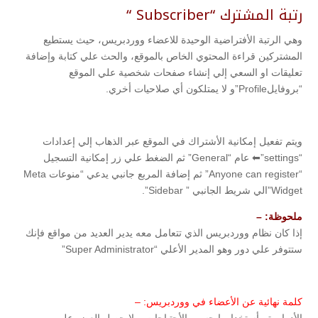
رتبة المشترك “Subscriber “
وهي الرتبة الأفتراضية الوحيدة للاعضاء ووردبريس، حيث يستطيع
المشتركين قراءة المحتوي الخاص بالموقع، والحث علي كتابة وإضافة
تعليقات او السعي إلي إنشاء صفحات شخصية علي الموقع
“بروفايلProfile”و لا يمتلكون أي صلاحيات أخري.
ويتم تفعيل إمكانية الأشتراك في الموقع عبر الذهاب إلي إعدادات
“settings”⬅ عام “General” ثم الضغط علي زر إمكانية التسجيل
“Anyone can register” ثم إضافة المربع جانبي يدعي “منوعات Meta
Widget”الي شريط الجانبي ” Sidebar”.
ملحوظة: –
إذا كان نظام ووردبريس الذي تتعامل معه يدير العديد من مواقع فإنك
ستتوفر علي دور وهو المدير الأعلي “Super Administrator”
كلمة نهائية عن الأعضاء في ووردبريس: –
الأدوار يتم أستخدامها حسب الأحتياجات، ولايحصل العضو على