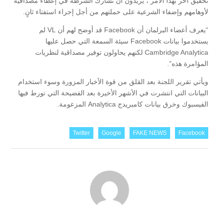
تحقيق آخر بهذا الأمر ، يريدون أن تشارك الشرطة في إعطاء مصداقية
لأوهامهم وإضفاء الشرعية على حملتهم من أجل إجراء استفتاء ثانٍ.
“يعرف أعضاء البرلمان أن Facebook قد أوضح لهم أن VL لم
يستخدموا بيانات Facebook سيئة السمعة التي حصل عليها
Cambridge Analytica لكنهم يحاولون توفير مصداقية لنظريات
المؤامرة هذه”.
ويأتي تقرير اللجنة بعد القلق من قوة الأخبار المزورة وسوء استخدام
البيانات التي انتشرت في الأشهر الأخيرة بعد الفضيحة التي تورط فيها
الفيسبوك وخرق بيانات كامبريدج Analytica المزعومة.
Twitter
Google
FAKE NEWS
Facebook