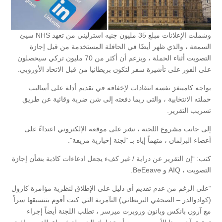
وشملت الإعلانات مبلغ 35 مليون جنيه استرليني من تعهد NHS سيئ
السمعة ، والذي ظهر أيضًا في الحافلة المستخدمة من قبل إجازة
التصويت أثناء الحملة ، ويزعم أن أكثر من 70 مليون تركي سيحصلون
على الفور على تأشيرة سفر لتكون بريطانيا من قبل الاتحاد الأوروبي.
يواجه كامينغز نفسه انتقادات لإخفاقه في تقديم أدلة على أساليب
حملته الانتخابية ، والتي ربما دفعته إلى شن ضربة وقائية عن طريق
تسريب التقرير.
إلى جانب مشروع اللجنة ، نشر على موقعه الإلكتروني اعتداءً على
أعضاء البرلمان ، متهماً إياه بـ “لجنة إخبارية مزيفة”.
كتب: “إن التقرير عن دراية / غير كفء يجعل ادعاءات كاذبة بشأن إجازة
التصويت ، AIQ و BeEeave.
“على الرغم من عدم تقديم أي دليل على الإطلاق لنظرية مؤامرة كارول
(كوادوالدر – الصحفي البريطاني) التآمرية التي كنت أقوم بتنسيقها سراً
مع آرون بانكس وبانون وروبرت ميرسر ، تطلب اللجنة أيضاً إجراء